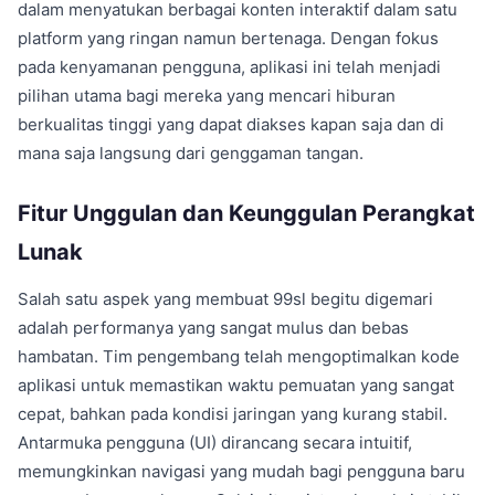
dalam menyatukan berbagai konten interaktif dalam satu
platform yang ringan namun bertenaga. Dengan fokus
pada kenyamanan pengguna, aplikasi ini telah menjadi
pilihan utama bagi mereka yang mencari hiburan
berkualitas tinggi yang dapat diakses kapan saja dan di
mana saja langsung dari genggaman tangan.
Fitur Unggulan dan Keunggulan Perangkat
Lunak
Salah satu aspek yang membuat 99sl begitu digemari
adalah performanya yang sangat mulus dan bebas
hambatan. Tim pengembang telah mengoptimalkan kode
aplikasi untuk memastikan waktu pemuatan yang sangat
cepat, bahkan pada kondisi jaringan yang kurang stabil.
Antarmuka pengguna (UI) dirancang secara intuitif,
memungkinkan navigasi yang mudah bagi pengguna baru