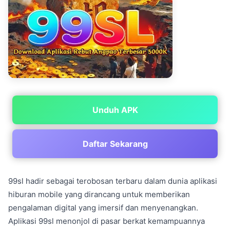
Unduh APK
Daftar Sekarang
99sl hadir sebagai terobosan terbaru dalam dunia aplikasi
hiburan mobile yang dirancang untuk memberikan
pengalaman digital yang imersif dan menyenangkan.
Aplikasi 99sl menonjol di pasar berkat kemampuannya