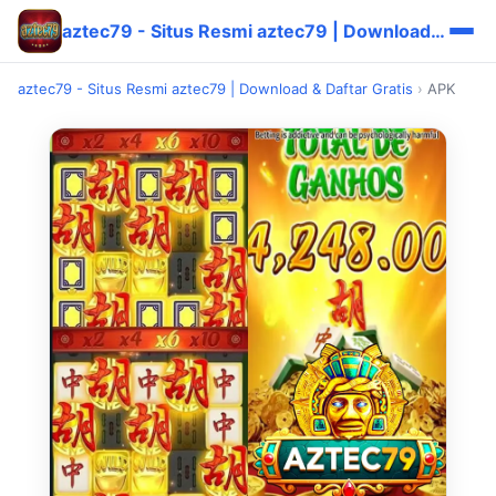
aztec79 - Situs Resmi aztec79 | Download & Daftar Gratis
aztec79 - Situs Resmi aztec79 | Download & Daftar Gratis
›
APK