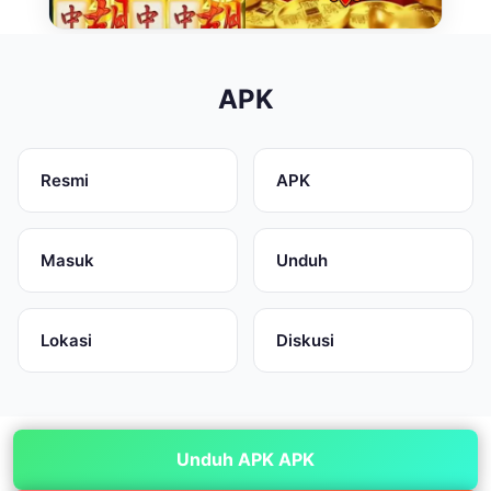
APK
Resmi
APK
Masuk
Unduh
Lokasi
Diskusi
Unduh APK APK