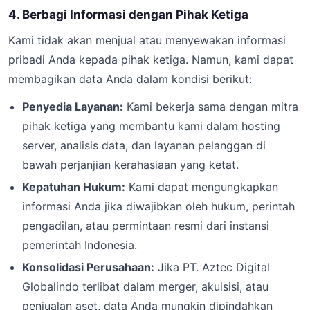
4. Berbagi Informasi dengan Pihak Ketiga
Kami tidak akan menjual atau menyewakan informasi
pribadi Anda kepada pihak ketiga. Namun, kami dapat
membagikan data Anda dalam kondisi berikut:
Penyedia Layanan:
Kami bekerja sama dengan mitra
pihak ketiga yang membantu kami dalam hosting
server, analisis data, dan layanan pelanggan di
bawah perjanjian kerahasiaan yang ketat.
Kepatuhan Hukum:
Kami dapat mengungkapkan
informasi Anda jika diwajibkan oleh hukum, perintah
pengadilan, atau permintaan resmi dari instansi
pemerintah Indonesia.
Konsolidasi Perusahaan:
Jika PT. Aztec Digital
Globalindo terlibat dalam merger, akuisisi, atau
penjualan aset, data Anda mungkin dipindahkan