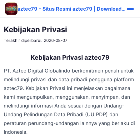
aztec79 - Situs Resmi aztec79 | Download & Daftar Gratis
Kebijakan Privasi
Terakhir diperbarui: 2026-08-07
Kebijakan Privasi aztec79
PT. Aztec Digital Globalindo berkomitmen penuh untuk
melindungi privasi dan data pribadi pengguna platform
aztec79. Kebijakan Privasi ini menjelaskan bagaimana
kami mengumpulkan, menggunakan, menyimpan, dan
melindungi informasi Anda sesuai dengan Undang-
Undang Pelindungan Data Pribadi (UU PDP) dan
peraturan perundang-undangan lainnya yang berlaku di
Indonesia.