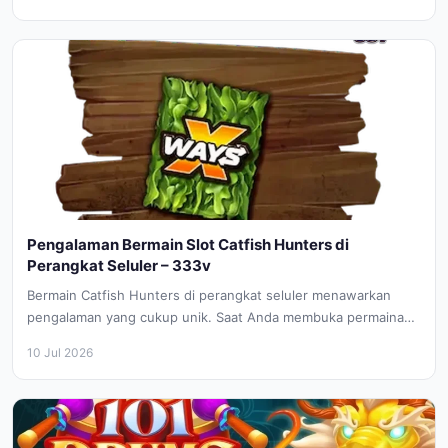
Pengalaman Bermain Slot Catfish Hunters di
Perangkat Seluler – 333v
Bermain Catfish Hunters di perangkat seluler menawarkan
pengalaman yang cukup unik. Saat Anda membuka permainan
ini di ponsel, tata letak...
10 Jul 2026