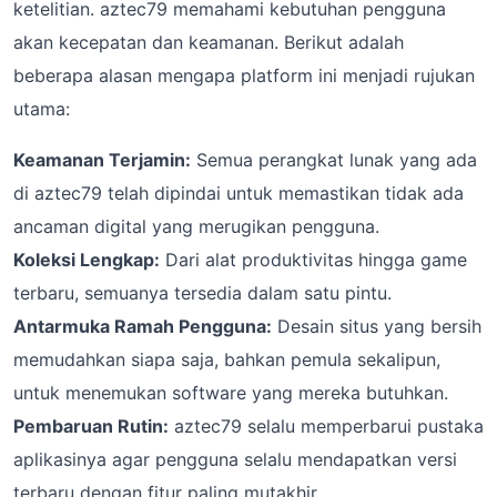
ketelitian. aztec79 memahami kebutuhan pengguna
akan kecepatan dan keamanan. Berikut adalah
beberapa alasan mengapa platform ini menjadi rujukan
utama:
Keamanan Terjamin:
Semua perangkat lunak yang ada
di aztec79 telah dipindai untuk memastikan tidak ada
ancaman digital yang merugikan pengguna.
Koleksi Lengkap:
Dari alat produktivitas hingga game
terbaru, semuanya tersedia dalam satu pintu.
Antarmuka Ramah Pengguna:
Desain situs yang bersih
memudahkan siapa saja, bahkan pemula sekalipun,
untuk menemukan software yang mereka butuhkan.
Pembaruan Rutin:
aztec79 selalu memperbarui pustaka
aplikasinya agar pengguna selalu mendapatkan versi
terbaru dengan fitur paling mutakhir.