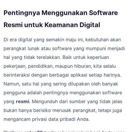
Pentingnya Menggunakan Software
Resmi untuk Keamanan Digital
Di era digital yang semakin maju ini, kebutuhan akan
perangkat lunak atau software yang mumpuni menjadi
hal yang tidak terelakkan. Baik untuk keperluan
pekerjaan, pendidikan, maupun hiburan, kita selalu
berinteraksi dengan berbagai aplikasi setiap harinya.
Namun, satu hal yang sering dilupakan oleh banyak
pengguna adalah pentingnya menggunakan software
yang
resmi
. Mengunduh dari sumber yang tidak jelas
bukan hanya berisiko merusak perangkat, tetapi juga
mengancam privasi data pribadi Anda.