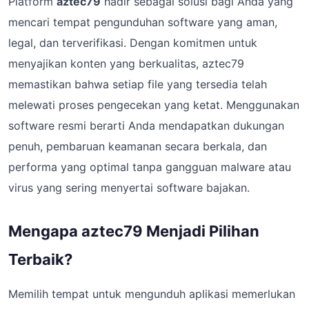
Platform
aztec79
hadir sebagai solusi bagi Anda yang
mencari tempat pengunduhan software yang aman,
legal, dan terverifikasi. Dengan komitmen untuk
menyajikan konten yang berkualitas, aztec79
memastikan bahwa setiap file yang tersedia telah
melewati proses pengecekan yang ketat. Menggunakan
software resmi berarti Anda mendapatkan dukungan
penuh, pembaruan keamanan secara berkala, dan
performa yang optimal tanpa gangguan malware atau
virus yang sering menyertai software bajakan.
Mengapa aztec79 Menjadi Pilihan
Terbaik?
Memilih tempat untuk mengunduh aplikasi memerlukan