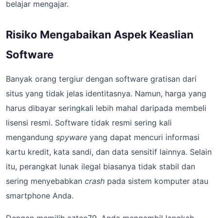
belajar mengajar.
Risiko Mengabaikan Aspek Keaslian
Software
Banyak orang tergiur dengan software gratisan dari
situs yang tidak jelas identitasnya. Namun, harga yang
harus dibayar seringkali lebih mahal daripada membeli
lisensi resmi. Software tidak resmi sering kali
mengandung
spyware
yang dapat mencuri informasi
kartu kredit, kata sandi, dan data sensitif lainnya. Selain
itu, perangkat lunak ilegal biasanya tidak stabil dan
sering menyebabkan
crash
pada sistem komputer atau
smartphone Anda.