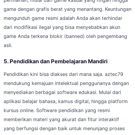
permainan, mulai dari game kasual yang ringan hingga
game dengan grafis berat yang menantang. Keuntungan
mengunduh game resmi adalah Anda akan terhindar
dari modifikasi ilegal yang bisa menyebabkan akun
game Anda terkena blokir (banned) oleh pengembang
asli.
5. Pendidikan dan Pembelajaran Mandiri
Pendidikan kini bisa diakses dari mana saja. aztec79
mendukung kemajuan intelektual penggunanya dengan
menyediakan berbagai software edukasi. Mulai dari
aplikasi belajar bahasa, kamus digital, hingga platform
kursus online. Software pendidikan yang resmi
memberikan materi yang akurat dan fitur interaktif
yang berfungsi dengan baik untuk menunjang proses