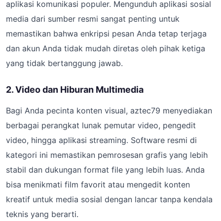
aplikasi komunikasi populer. Mengunduh aplikasi sosial
media dari sumber resmi sangat penting untuk
memastikan bahwa enkripsi pesan Anda tetap terjaga
dan akun Anda tidak mudah diretas oleh pihak ketiga
yang tidak bertanggung jawab.
2. Video dan Hiburan Multimedia
Bagi Anda pecinta konten visual, aztec79 menyediakan
berbagai perangkat lunak pemutar video, pengedit
video, hingga aplikasi streaming. Software resmi di
kategori ini memastikan pemrosesan grafis yang lebih
stabil dan dukungan format file yang lebih luas. Anda
bisa menikmati film favorit atau mengedit konten
kreatif untuk media sosial dengan lancar tanpa kendala
teknis yang berarti.