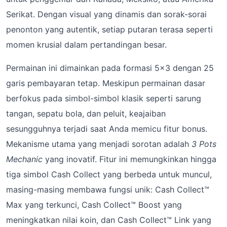
Serikat. Dengan visual yang dinamis dan sorak-sorai
penonton yang autentik, setiap putaran terasa seperti
momen krusial dalam pertandingan besar.
Permainan ini dimainkan pada formasi 5×3 dengan 25
garis pembayaran tetap. Meskipun permainan dasar
berfokus pada simbol-simbol klasik seperti sarung
tangan, sepatu bola, dan peluit, keajaiban
sesungguhnya terjadi saat Anda memicu fitur bonus.
Mekanisme utama yang menjadi sorotan adalah
3 Pots
Mechanic
yang inovatif. Fitur ini memungkinkan hingga
tiga simbol Cash Collect yang berbeda untuk muncul,
masing-masing membawa fungsi unik: Cash Collect™
Max yang terkunci, Cash Collect™ Boost yang
meningkatkan nilai koin, dan Cash Collect™ Link yang