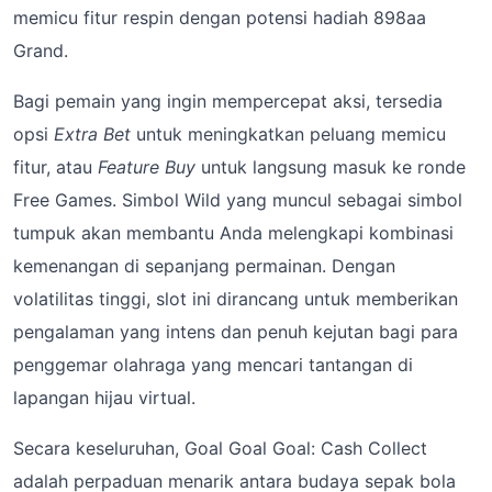
memicu fitur respin dengan potensi hadiah 898aa
Grand.
Bagi pemain yang ingin mempercepat aksi, tersedia
opsi
Extra Bet
untuk meningkatkan peluang memicu
fitur, atau
Feature Buy
untuk langsung masuk ke ronde
Free Games. Simbol Wild yang muncul sebagai simbol
tumpuk akan membantu Anda melengkapi kombinasi
kemenangan di sepanjang permainan. Dengan
volatilitas tinggi, slot ini dirancang untuk memberikan
pengalaman yang intens dan penuh kejutan bagi para
penggemar olahraga yang mencari tantangan di
lapangan hijau virtual.
Secara keseluruhan, Goal Goal Goal: Cash Collect
adalah perpaduan menarik antara budaya sepak bola