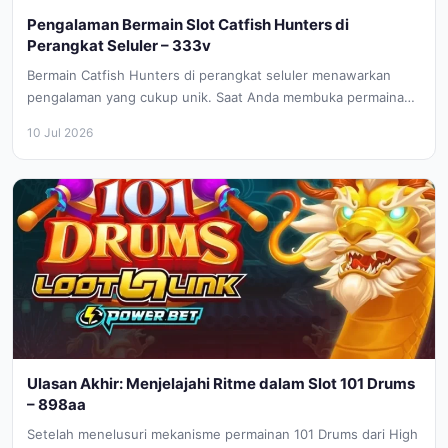
Pengalaman Bermain Slot Catfish Hunters di
Perangkat Seluler – 333v
Bermain Catfish Hunters di perangkat seluler menawarkan
pengalaman yang cukup unik. Saat Anda membuka permainan
ini di ponsel, tata letak...
10 Jul 2026
Ulasan Akhir: Menjelajahi Ritme dalam Slot 101 Drums
– 898aa
Setelah menelusuri mekanisme permainan 101 Drums dari High