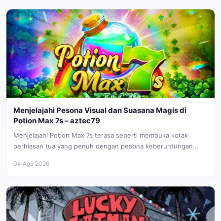
Menjelajahi Pesona Visual dan Suasana Magis di
Potion Max 7s – aztec79
Menjelajahi Potion Max 7s terasa seperti membuka kotak
perhiasan tua yang penuh dengan pesona keberuntungan
Irlandia dan nostalgia mesin slot...
04 Agu 2026